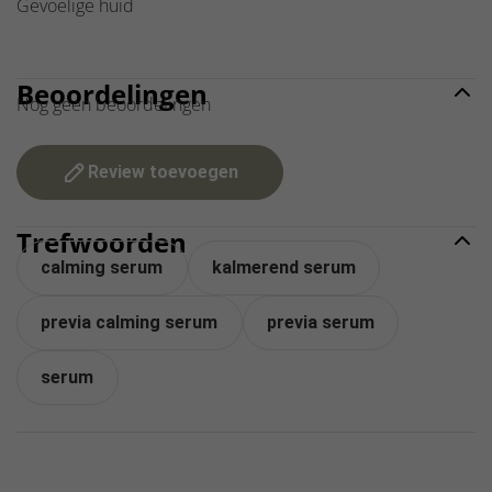
Gevoelige huid
Beoordelingen
Nog geen beoordelingen
Review toevoegen
Trefwoorden
calming serum
kalmerend serum
previa calming serum
previa serum
serum