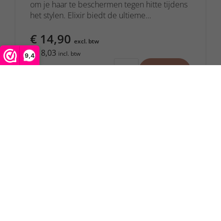
om je haar te beschermen tegen hitte tijdens
het stylen. Elixir biedt de ultieme
bescherming.
€ 14,90
excl. btw
€ 18,03
incl. btw
9,4
Op voorraad
Onze merken
Hiernaast een kleine selectie van onze merken. Benieuwd
naar meer? Bekijk ze allemaal!
Bekijk al onze merken