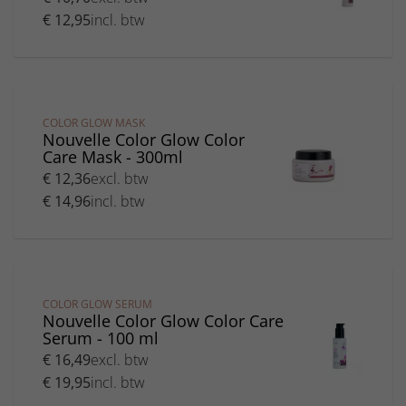
Ylang
haar
Developers
Silky
€ 12,95
incl. btw
Feel
Curlfriends
Technobasic
Good
- Krullend
Toujours
Care
haar
Trend
Silky
Volumising
Color
- Fijn haar
COLOR GLOW MASK
Reload
Nouvelle Color Glow Color
Care Mask - 300ml
€ 12,36
excl. btw
€ 14,96
incl. btw
COLOR GLOW SERUM
Nouvelle Color Glow Color Care
Serum - 100 ml
€ 16,49
excl. btw
€ 19,95
incl. btw