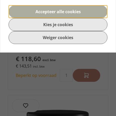
Accepteer alle cookies
Nouvelle Kera Sublime smoothing
Kies je cookies
hero cream 1000ml
Deze crème is perfect voor mensen die op
Weiger cookies
zoek zijn naar een oplossing voor pluizig en
onhandelbaar haar.
€ 118,60
excl. btw
€ 143,51
incl. btw
Beperkt op voorraad